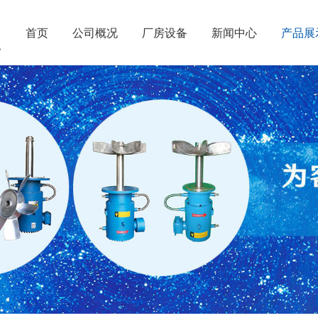
首页
公司概况
厂房设备
新闻中心
产品展