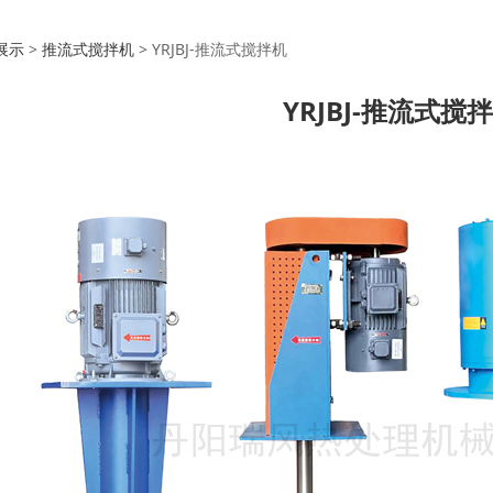
RJBJ-推流式搅拌机
展示
>
推流式搅拌机
>
YRJBJ-推流式搅拌机
YRJBJ-推流式搅