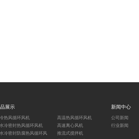
产品展示
新闻中心
冷热风循环风机
高温热风循环风机
公司新闻
水冷密封热风循环风机
高速离心风机
行业新闻
水冷密封防腐热风循环风
推流式搅拌机