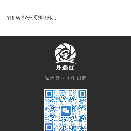
YRFW-蜗壳系列循环风机
诚信 敬业 协作 创新