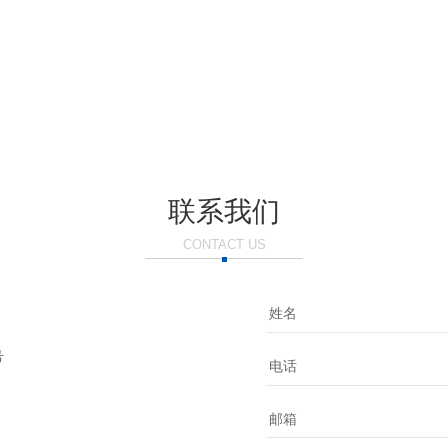
联系我们
CONTACT US
姓名
号
电话
邮箱